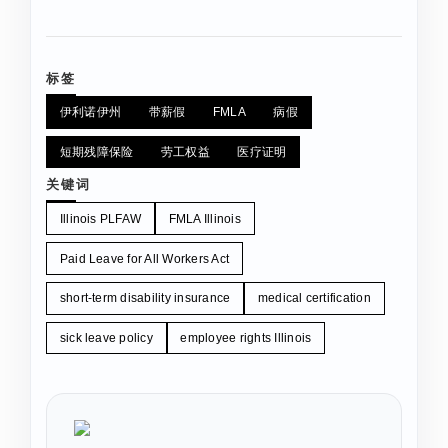
标签
伊利诺伊州
带薪假
FMLA
病假
短期残障保险
劳工权益
医疗证明
关键词
Illinois PLFAW
FMLA Illinois
Paid Leave for All Workers Act
short-term disability insurance
medical certification
sick leave policy
employee rights Illinois