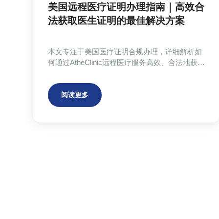
美国远程医疗证明办理指南｜高效合
法获取医生证明的最佳解决方案
本文专注于美国医疗证明合规办理，详细解析如
何通过AtheClinic远程医疗服务高效、合法地获取
医生证明。内容涵盖医疗证明的重要性、申请流
程、法律合规要点及实用建议，帮助留学生和职
场人士轻松解决请假、保险理赔等实际需求，确
阅读更多
保医疗文书顺利被学校、公司和保险机构认可。