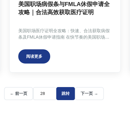
美国职场病假条与FMLA休假申请全
攻略｜合法高效获取医疗证明
美国职场医疗证明全攻略：快速、合法获取病假
条及FMLA休假申请指南 在快节奏的美国职场
中，突发疾病或意外受伤导致需要请假的情况时
有发生。如何快速、合法地获得医疗证明，顺利
申请美国职场带薪病假，甚至FMLA休假，成为
阅读更多
许多员工面临的难题。本文将为您详细解读美国
职场医疗证明的申请流程、法律合规性以及相关
政策，并提供实用建议，助您轻松应对各种请假
场景。 ## 什...
← 前一页
跳转
下一页 →