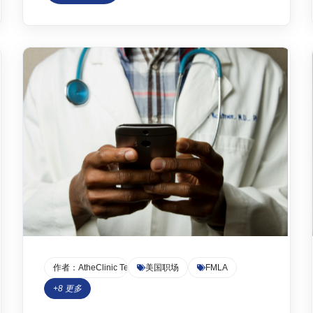
难题。本文将为您详细解读美国职场医疗证明的
申请流程、法律合规性以及相关报销指南，并提
供AtheClinic专业服务的优势，帮助您轻松应对各
种请假...
作者：
AtheClinic Team
美国职场
FMLA
+
8
更多