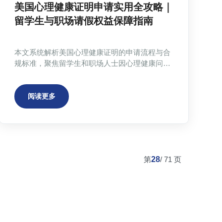
美国心理健康证明申请实用全攻略｜
留学生与职场请假权益保障指南
本文系统解析美国心理健康证明的申请流程与合
规标准，聚焦留学生和职场人士因心理健康问题
请假的实际需求。内容涵盖如何高效获取合法证
明、选择专业服务机构、满足学校与雇主要求，
以及相关隐私合规与实用建议，帮助读者全面保
阅读更多
障学业、工作和签证权益。
第
28
/
71
页