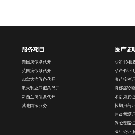
服务项目
医疗证
美国病假条代开
诊断书/检
英国病假条代开
孕产假证
加拿大病假条代开
疫苗接种
澳大利亚病假条代开
抑郁症诊
新西兰病假条代开
术后康复
其他国家服务
长期用药
急诊留观
保险理赔
医生公证