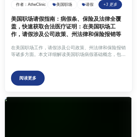
作者：
AtheClinic Team
美国职场
请假
+
3
更多
美国职场请假指南：病假条、保险及法律全覆
盖，快速获取合法医疗证明：在美国职场工
作，请假涉及公司政策、州法律和保险报销等
在美国职场工作，请假涉及公司政策、州法律和保险报销
等诸多方面。本文详细解读美国职场病假基础概念，包括
带薪病假、FMLA和公司内部政策；阐述病假条在合法请
假、保险理赔和法律合规中的重要作用；并提供三种合法
获取病假条的方法，包括校内或企业附属医生、持牌医生
阅读更多
门诊和在线合法病假条服务Atheclinic。此外，本文还详
解美国职场请假流程，包括了解公司政策、准备病假条、
提交请假申请、审批与确认以及保险与报销申请等五个步
骤。针对不同情境，如急性疾病、慢性疾病、心理健康问
题和工伤等，本文也提供相应的应对策略。最后，文章总
结了Atheclinic在线医疗证明服务的优势，并提供常见问
题及解决方案，帮助您在美职场请假无忧。