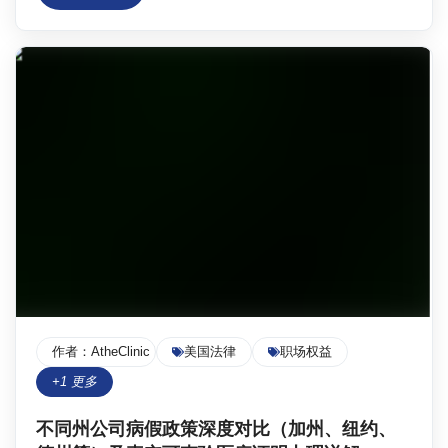
医生审核及签发、获取并使用。Atheclinic提供快速合
法、高度定制化、安全可靠的在线服务，支持远程获取，
涵盖多种用途，解决你的后顾之忧。文章还解答常见问
题，例如远程获取、获取时间、电子版有效性及国际学生
如何使用病假条申请RCL或请假等。选择Atheclinic，确
保你的病假申请合法、安全、高效。
作者：
AtheClinic Team
美国法律
职场权益
+
1
更多
不同州公司病假政策深度对比（加州、纽约、