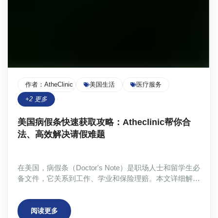
作者：
AtheClinic Team
美国生活
医疗服务
+
2
更多
美国病假条快速获取攻略：Atheclinic帮你合
法、高效解决请假难题
在美国，病假条（Doctor's Note）是职场人士和留学生必
备文件，它关系到工作、学业和保险理赔。本文详细解读
美国病假条的类型，包括工作病假条、学生病假条、心理
健康病假条及特殊用途病假条，并阐述获取流程：确认用
途、选择正规医生或平台（如Atheclinic）、提交信息、
阅读更多