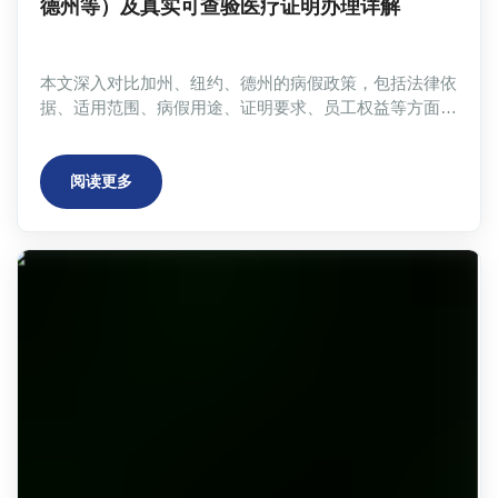
德州等）及真实可查验医疗证明办理详解
本文深入对比加州、纽约、德州的病假政策，包括法律依
据、适用范围、病假用途、证明要求、员工权益等方面，
并提供AtheClinic开具真实、正规、可查验医疗证明的实
操指南。文章涵盖联邦FMLA法案解读、不同州病假政策
差异、心理健康病假、跨州工作请假等多种场景，旨在帮
阅读更多
助您了解美国病假相关法律法规，并顺利办理合规的医疗
证明，有效保障您的权益。文中包含详细的表格对比，以
及AtheClinic的优势介绍，方便您快速掌握关键信息。