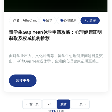
作者：
AtheClinic Team
留学
心理健康
+
3
更多
留学生Gap Year/休学申请攻略：心理健康证明
获取及权威机构推荐
面对学业压力、文化冲击等，留学生心理健康问题日益突
出。申请Gap Year或休学，合规的心理健康证明至关重
要。本文详细解读美国高校Gap Year/休学流程及政策，
分析校内校外医疗证明获取渠道优劣，重点推荐
AtheClinic提供的真实、正规、可查验的医疗证明服务，
阅读更多
解决留学生申请难题。文章涵盖申请流程、材料准备、常
见问题解答及应对策略，并提供权威机构及资源链接，帮
助留学生顺利完成申请，安全度过休整期，重拾信心，顺
利回归学业。
← 前一页
跳转
下一页 →
23
第
/
71
页