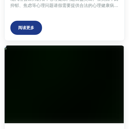
抑郁、焦虑等心理问题请假需要提供合法的心理健康病假
条。本文详细介绍了心理健康请假的重要性、常见问题、
获取病假条的途径（包括Atheclinic在线服务），以及完
整的请假流程，包括向公司或学校提交申请、保险理赔等
阅读更多
步骤，并解答了常见问题，例如公司不接受在线病假条、
病假条丢失或过期等情况。Atheclinic提供快速便捷的在
线服务，帮助您轻松获取合法有效的心理健康病假条，用
于职场请假、学术减负或考试延期。 文章还涵盖了学术
减负（RCL）、考试延期和职场病假的特殊应用场景，为
读者提供全面的解决方案，帮助他们更好地应对心理健康
问题，维护自身权益。