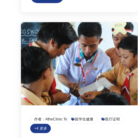
法、有效地获得医疗证明并请假，却常常成为困
扰许多人的难题。尤其是在美国，医疗证明和病
假条的规范性要求较高，稍有不慎便可能造成不
必要的麻烦。本文将针对抑郁症证明代开、焦虑
症请假信等常见需求...
作者：
AtheClinic Team
留学生健康
医疗证明
+
4
更多