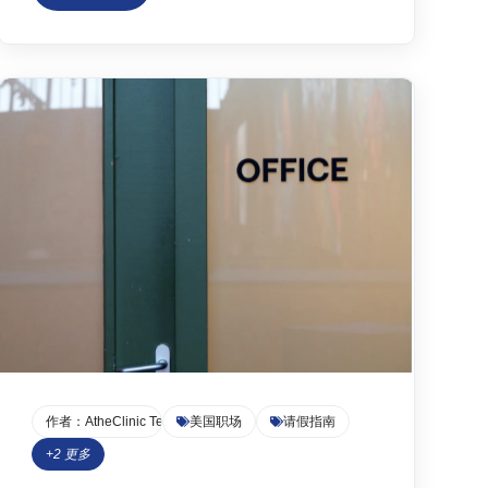
明（必须由医学博士M.D.、骨科医学博士D.O.或
持照临床心理学家开具）的重要性。同时，文章
深入剖析了办理休学后学校医疗保险可能立即失
效的财务陷阱，以及大学学费退费政策的残酷
性。最后，解释了授权提前退学(AEW)后的15天
离境规则及相关风险。全文旨在帮助留学生在健
康危机中，保护合法身份并避免重大财务损失。
作者：
AtheClinic Team
美国职场
请假指南
+
2
更多