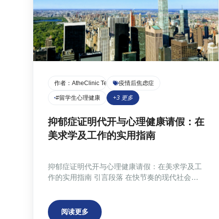
作者：
AtheClinic Team
疫情后焦虑症
#留学生心理健康
+
3
更多
抑郁症证明代开与心理健康请假：在
美求学及工作的实用指南
抑郁症证明代开与心理健康请假：在美求学及工
作的实用指南 引言段落 在快节奏的现代社会，
心理健康问题日益受到关注。无论是面临学业压
力的留学生，还是承受工作重担的职场人士，都
可能需要因心理健康问题请假。然而，如何合
阅读更多