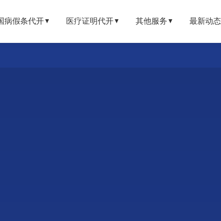
国病假条代开
医疗证明代开
其他服务
最新动态
▼
▼
▼