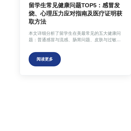
留学生常见健康问题TOP5：感冒发
烧、心理压力应对指南及医疗证明获
取方法
本文详细分析了留学生在美最常见的五大健康问
题：普通感冒与流感、肠胃问题、皮肤与过敏问
题、心理压力与情绪困扰、意外伤害。针对每种
问题提供了具体的应对建议、就医时机说明，以
及何时需要医疗证明的详细指导。特别强调了医
阅读更多
疗证明在请假、补考、申请学业通融等方面的重
要性，并介绍了线上获取医疗证明的便捷途径。