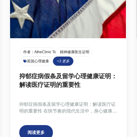
作者：
AtheClinic Team
精神健康医生证明
英国心理健康
+
3
更多
抑郁症病假条及留学心理健康证明：
解读医疗证明的重要性
抑郁症病假条及留学心理健康证明：解读医疗证
明的重要性 在快节奏的现代生活中，身心健康日
益受到关注。尤其对于身处异国他乡的留学生或
面临巨大工作压力的职场人士来说，寻求专业的
医疗帮助和相应的医疗证明变得至关重要。本文
阅读更多