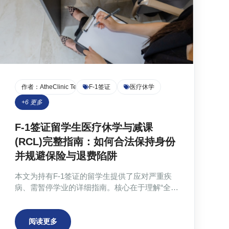
作者：
AtheClinic Team
F-1签证
医疗休学
+
6
更多
F-1签证留学生医疗休学与减课
(RCL)完整指南：如何合法保持身份
并规避保险与退费陷阱
本文为持有F-1签证的留学生提供了应对严重疾
病、需暂停学业的详细指南。核心在于理解“全课
程学习”规则，并合法利用医疗原因减课(RCL)来
保持签证身份。指南强调了预先获得国际学生办
公室(DSO)批准、提交符合移民局标准的医疗证
阅读更多