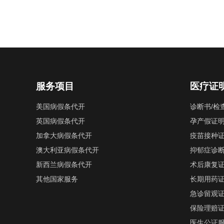
服务项目
医疗证
美国病假条代开
诊断书/检
英国病假条代开
孕产假证
加拿大病假条代开
疫苗接种
澳大利亚病假条代开
抑郁症诊
新西兰病假条代开
术后康复
其他国家服务
长期用药
急诊留观
保险理赔
医生公证