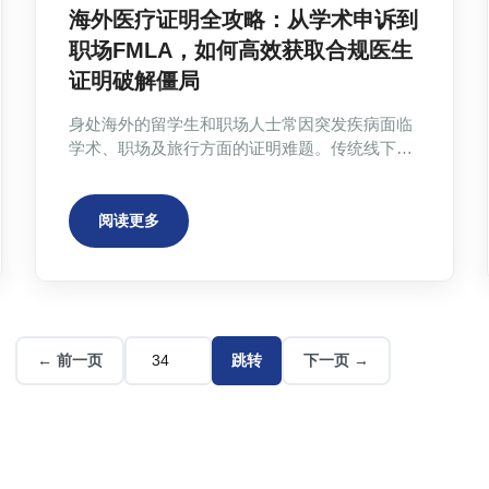
海外医疗证明全攻略：从学术申诉到
职场FMLA，如何高效获取合规医生
证明破解僵局
身处海外的留学生和职场人士常因突发疾病面临
学术、职场及旅行方面的证明难题。传统线下就
医存在费用高昂、预约缓慢、医生不配合等痛
点。文章深入分析了医疗证明在法律与学术层面
的效力，并介绍了AtheClinic这一在线服务平台。
阅读更多
该平台通过整合真实执业医生资源，提供带有可
验证二维码、符合法规要求的全场景医疗证明服
务，旨在以数字化方式高效解决海外医疗文书获
取困境。
← 前一页
跳转
下一页 →