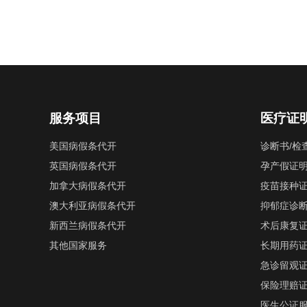
服务项目
医疗证
美国病假条代开
诊断书/检
英国病假条代开
孕产假证
加拿大病假条代开
疫苗接种
澳大利亚病假条代开
抑郁症诊
新西兰病假条代开
术后康复
其他国家服务
长期用药
急诊留观
保险理赔
医生公证