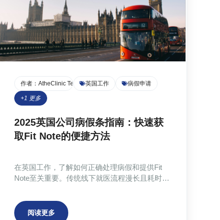
作者：
AtheClinic Team
英国工作
病假申请
+
1
更多
2025英国公司病假条指南：快速获
取Fit Note的便捷方法
在英国工作，了解如何正确处理病假和提供Fit
Note至关重要。传统线下就医流程漫长且耗时，
而在线医疗平台如atheclinic提供快速、合规的Fit
Note代开服务，节省时间和精力。本文详细解释
英国病假规定、Fit Note基础知识及雇主常见要
阅读更多