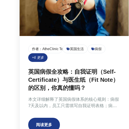
作者：
AtheClinic Team
英国生活
病假
+
6
更多
英国病假全攻略：自我证明（Self-
Certificate）与医生纸（Fit Note）
的区别，你真的懂吗？
本文详细解释了英国病假体系的核心规则：病假
7天及以内，员工只需填写自我证明表格；病假
超过7天，则必须提供由医疗专业人员开具的Fit
Note。文章剖析了Fit Note的两种关键状态（不
适合工作/可能适合工作），并指出通过传统NHS
阅读更多