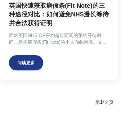
英国快速获取病假条(Fit Note)的三
种途径对比：如何避免NHS漫长等待
并合法获得证明
面对英国NHS GP平均超过两周的预约等待时
间，急需病假条(Fit Note)的个人面临困境。文章
详细对比了三种获取途径：免费的NHS GP（速
度极慢）、昂贵的线下私人诊所（速度快但费用
高）以及在线私人医生（速度快、价格适中、足
阅读更多
不出户）。通过对比表，明确指出在线私人医生
在速度、便捷度和性价比方面是最优选择。文章
还强调了合法获取证明的重要性，并与非法的“病
假条代开”服务划清界限，解释了在线私人医生服
务如何提供合法、基于真实问诊的医疗文件。
第
1
/
2
页