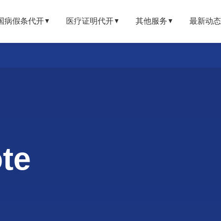
国病假条代开
医疗证明代开
其他服务
最新动态
▼
▼
▼
te