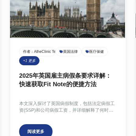
作者：
AtheClinic Team
英国法律
医疗保健
+
1
更多
2025年英国雇主病假条要求详解：
快速获取Fit Note的便捷方法
本文深入探讨了英国病假制度，包括法定病假工
资(SSP)和公司病假工资，并详细解释了何时需
要提交Fit Note或自我证明(Self-Certification)。针
对2025年，文章重点解读了雇主对Fit Note的常
见要求，例如开具者资质、日期范围、工作适应
阅读更多