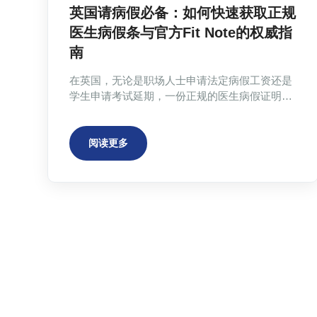
英国请病假必备：如何快速获取正规
医生病假条与官方Fit Note的权威指
南
在英国，无论是职场人士申请法定病假工资还是
学生申请考试延期，一份正规的医生病假证明都
至关重要。官方Fit Note是评估健康状况对工作能
力影响的正式文件。然而，通过NHS全科医生获
取证明常面临漫长预约等待和流程繁琐的痛点。
阅读更多
为此，Atheclinic等正规在线医疗服务提供了合
法、高效的替代方案，通过注册医生视频问诊快
速出具具有同等法律效力的证明，尤其适合急需
证明的学生和职场人士。