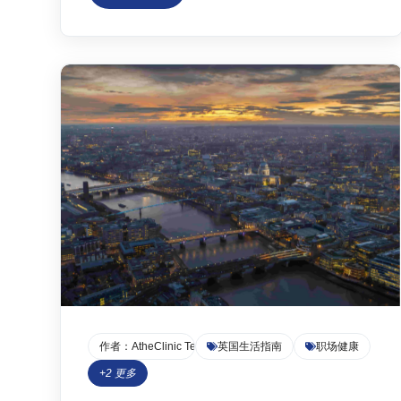
GP获取Fit Note面临预约难、等待久的挑战。最
后，文章介绍了通过持有GMC认证医生的在线私
营医疗平台（如Atheclinic）快速、合规获取Fit
Note的现代解决方案。
作者：
AtheClinic Team
英国生活指南
职场健康
+
2
更多