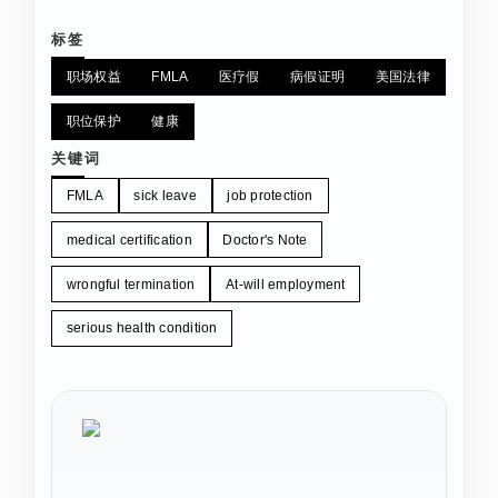
标签
职场权益
FMLA
医疗假
病假证明
美国法律
职位保护
健康
关键词
FMLA
sick leave
job protection
medical certification
Doctor's Note
wrongful termination
At-will employment
serious health condition