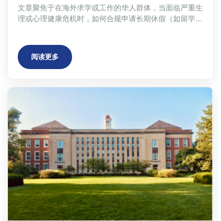
文章聚焦于在海外求学或工作的华人群体，当面临严重生
理或心理健康危机时，如何合规申请长期休假（如留学生
医疗休学、职场人FMLA假期）以保护身份与权益。内容
详细阐述了申请流程中的核心——权威医疗证明文件的作
用与获取难点，包括线下就医的漫长等待、高昂费用及医
阅读更多
生保守态度等困境。最后，文章介绍了AtheClinic作为连
接患者与执业医生的数字化服务平台，提供快速、合规、
可验证的医疗证明解决方案，旨在帮助用户高效应对学校
和雇主的审核。