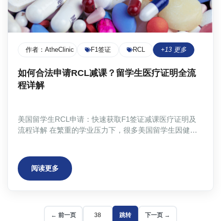
作者：
AtheClinic Team
F1签证
RCL
+
13
更多
如何合法申请RCL减课？留学生医疗证明全流
程详解
美国留学生RCL申请：快速获取F1签证减课医疗证明及
流程详解 在繁重的学业压力下，很多美国留学生因健康
问题需要申请Reduced Course Load (RCL)，即学术减
课。然而，申请RCL需要提交医疗证明，这对于不熟悉美
国医疗体系的国际学生来说，常常是一道难题。如何快
阅读更多
速、合法、专业地获取医疗证明，顺利完成RCL申请，成
为许多留学生亟待解决的痛点。本文...
← 前一页
跳转
下一页 →