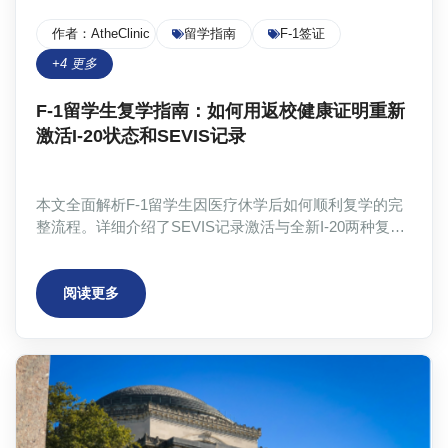
作者：
AtheClinic Team
留学指南
F-1签证
+
4
更多
F-1留学生复学指南：如何用返校健康证明重新
激活I-20状态和SEVIS记录
本文全面解析F-1留学生因医疗休学后如何顺利复学的完
整流程。详细介绍了SEVIS记录激活与全新I-20两种复学
路径的区别，重点强调了返校健康证明作为复学核心文件
的重要性，包括其必须包含的六大关键要素：权威出具
人、专业格式、病情回顾、康复声明、学业能力评估和完
阅读更多
整医生信息。同时通过真实案例展示了如何克服跨国获取
证明的困难，为留学生提供实用的解决方案。