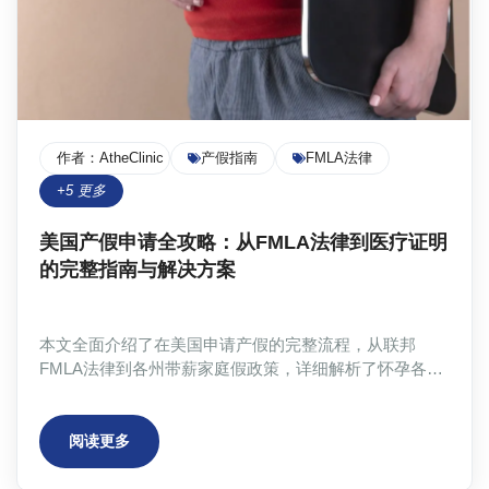
作者：
AtheClinic Team
产假指南
FMLA法律
+
5
更多
美国产假申请全攻略：从FMLA法律到医疗证明
的完整指南与解决方案
本文全面介绍了在美国申请产假的完整流程，从联邦
FMLA法律到各州带薪家庭假政策，详细解析了怀孕各阶
段所需的医疗证明文件，包括怀孕确认信、FMLA认证
表、短期残障保险申请表和返工许可等。文章还提供了实
际案例分析和现代化解决方案，帮助准妈妈们高效应对复
阅读更多
杂的产假申请流程。