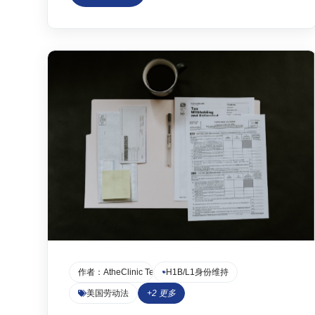
工时、地点要求及适用的休假理由（如新生儿照
料、自身或直系亲属重病）。文章深入解析了“严
重健康状况”的定义，特别提及心理健康问题同样
适用。然后，手把手指导申请流程：从通知雇
主、提交医疗认证（WH-380表格）到间歇性休
假的使用。最后，文章指出了常见陷阱，如隐私
保护、休假期间被要求工作、州法可能更优以及
“重要员工”豁免，并强调了获取合规、详细医疗
证明的关键作用。
作者：
AtheClinic Team
H1B/L1身份维持
美国劳动法
+
2
更多