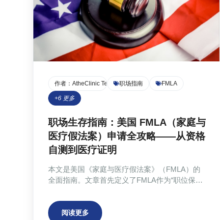
作者：
AtheClinic Team
职场指南
FMLA
+
6
更多
职场生存指南：美国 FMLA（家庭与
医疗假法案）申请全攻略——从资格
自测到医疗证明
本文是美国《家庭与医疗假法案》（FMLA）的
全面指南。文章首先定义了FMLA作为“职位保险”
的核心价值——提供无薪但职位受保护的休假，
并区分了其与病假、PTO的不同。接着，详细说
明了员工和雇主需满足的资格条件，包括工龄、
阅读更多