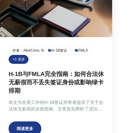
作者：
AtheClinic Team
H-1B签证
FMLA
+
5
更多
H-1B与FMLA完全指南：如何合法休
无薪假而不丢失签证身份或影响绿卡
排期
本文为在美工作的H-1B签证持有者提供了关于合
法休无薪假的全面指南。文章首先辨析了违法
的‘Benching’与合法的‘Authorized Leave’概念，
明确指出因个人原因（如病假、产假）经雇主批
准的无薪假不会危及H-1B身份。接着，文章介绍
阅读更多