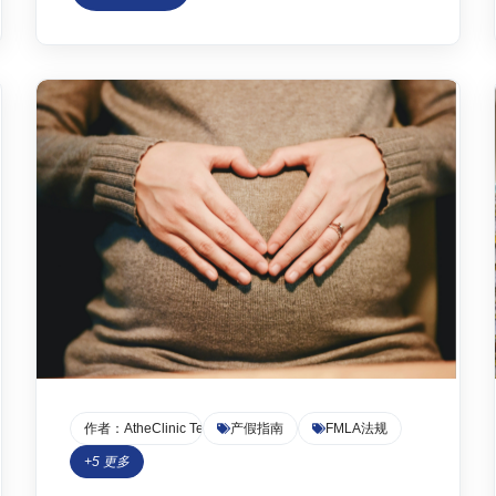
无薪休假、沟通要素、所需医疗证明的特征，并
推荐了AtheClinic远程医疗服务作为快速、低成本
获取可核验证明的解决方案，帮助员工平稳度过
试用期。
作者：
AtheClinic Team
产假指南
FMLA法规
+
5
更多