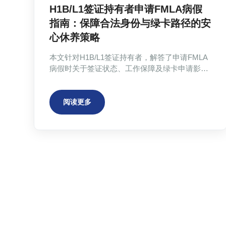
H1B/L1签证持有者申请FMLA病假
指南：保障合法身份与绿卡路径的安
心休养策略
本文针对H1B/L1签证持有者，解答了申请FMLA
病假时关于签证状态、工作保障及绿卡申请影响
的常见担忧。文章明确FMLA法律权利同样适用
于非移民签证员工，休假期间身份合法且受职位
保护。同时强调外籍员工因面临更严苛审查，需
阅读更多
准备专业、无瑕疵的医疗证明。文中还分析了因
心理健康问题或需跨国照顾家人而申请FMLA的
具体场景，并介绍了专业机构Atheclinic在提供符
合移民审查要求的医疗证明方面的服务。