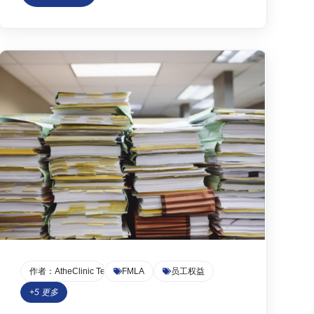
了《家庭与医疗假法案》（FMLA）如何为符合
条件的员工提供每年最多12周的无薪、受职位保
护的休假，并确认H-1B持有者同样有资格申请，
且休假期间雇佣关系视为连续，不影响后续签证
延期或转换。文章还探讨了短期无薪假对绿卡排
期和PERM/I-140申请通常没有负面影响，但提醒
注意LCA对工作地点的限制。最后，文章分析了
在美华人‘不敢病休’的现实痛点（如心理健康羞耻
感、医疗系统低效）并介绍了Atheclinic提供的快
速、合规的在线医疗证明服务，以帮助读者保护
合法权益。
作者：
AtheClinic Team
FMLA
员工权益
+
5
更多