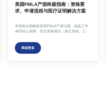
美国FMLA产假终极指南：资格要
求、申请流程与医疗证明解决方案
本指南全面解析美国FMLA产假法规，涵盖工作
保护核心保障、四大资格测试（雇主资格、工作
地点、工作年限、工作时长）、12周假期分配方
式（医疗休假+育儿假），以及详细的五步申请
流程。特别针对获取医疗证明的传统困境，介绍
阅读更多
了Atheclinic专业在线医疗服务平台的高效解决方
案，帮助准妈妈们顺利获得合规的FMLA保护。