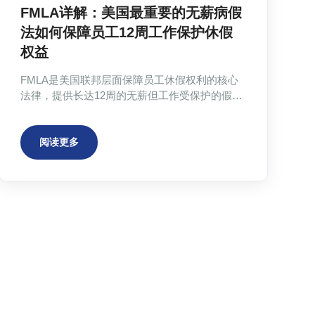
FMLA详解：美国最重要的无薪病假
法如何保障员工12周工作保护休假
权益
FMLA是美国联邦层面保障员工休假权利的核心
法律，提供长达12周的无薪但工作受保护的假
期。该法案适用于符合条件的雇主和员工，涵盖
新生儿照顾、收养子女、照顾患病家人及个人严
重健康状况等情形。申请FMLA需要提交合规的
阅读更多
医疗证明，国际员工如H-1B签证持有者同样享有
这一权益。文章详细介绍了申请流程、资格要求
以及获取医疗证明的解决方案。