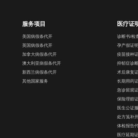
服务项目
医疗证
美国病假条代开
诊断书/检
英国病假条代开
孕产假证
加拿大病假条代开
疫苗接种
澳大利亚病假条代开
抑郁症诊
新西兰病假条代开
术后康复
其他国家服务
长期用药
急诊留观
保险理赔
医生公证
处方笺补
体检报告
医疗延期