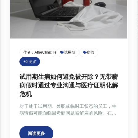
作者：
AtheClinic Team
试用期
病假
+
5
更多
试用期生病如何避免被开除？无带薪
病假时通过专业沟通与医疗证明化解
危机
对于处于试用期、兼职或临时工状态的员工，生
病请假可能面临因考勤问题被解雇的风险。在缺
乏法律保护（如FMLA）和带薪病假的情况下，
关键在于通过专业的沟通策略和提供无可辩驳的
医疗证明来建立信任。文章详细介绍了如何申请
阅读更多