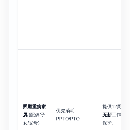
照顾重病家
提供12周
优先消耗
属
(配偶/子
无薪
工作
PPTO/PTO。
女/父母)
保护。