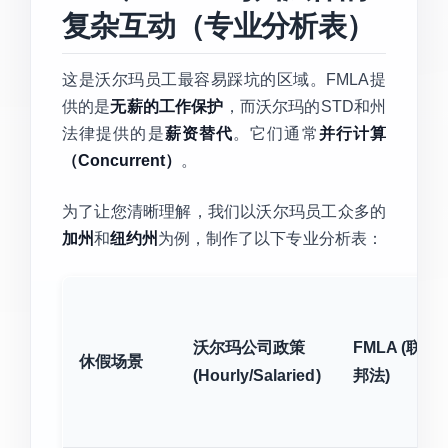
复杂互动（专业分析表）
这是沃尔玛员工最容易踩坑的区域。FMLA提
供的是
无薪的工作保护
，而沃尔玛的STD和州
法律提供的是
薪资替代
。它们通常
并行计算
（Concurrent）
。
为了让您清晰理解，我们以沃尔玛员工众多的
加州
和
纽约州
为例，制作了以下专业分析表：
沃尔玛公司政策
FMLA (联
休假场景
(Hourly/Salaried)
邦法)