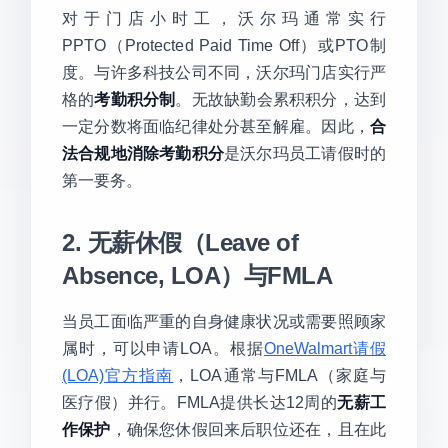
对于门店小时工，沃尔玛通常实行
PPTO（Protected Paid Time Off）或PTO制
度。与许多科技公司不同，沃尔玛门店实行严
格的
考勤积分制
。无故缺勤会累积积分，达到
一定分数将面临纪律处分甚至解雇。因此，
合
法合规地消除考勤积分
是沃尔玛员工请假时的
第一要务。
2. 无薪休假（Leave of
Absence, LOA）与FMLA
当员工面临严重的自身健康状况或需要照顾家
属时，可以申请LOA。根据
OneWalmart请假
(LOA)官方指南
，LOA通常与FMLA（家庭与
医疗假）并行。FMLA提供长达12周的
无薪工
作保护
，确保您休假回来后职位还在，且在此