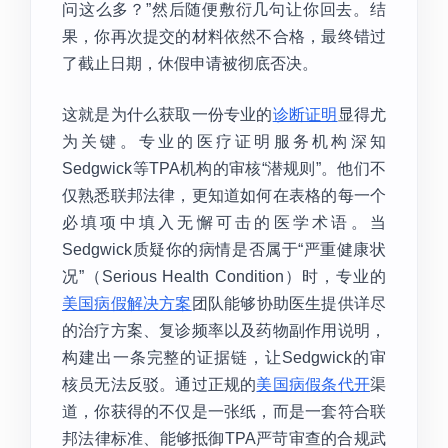
问这么多？”然后随便敷衍几句让你回去。结
果，你再次提交的材料依然不合格，最终错过
了截止日期，休假申请被彻底否决。
这就是为什么获取一份专业的
诊断证明
显得尤
为关键。专业的医疗证明服务机构深知
Sedgwick等TPA机构的审核“潜规则”。他们不
仅熟悉联邦法律，更知道如何在表格的每一个
必填项中填入无懈可击的医学术语。当
Sedgwick质疑你的病情是否属于“严重健康状
况”（Serious Health Condition）时，专业的
美国病假解决方案
团队能够协助医生提供详尽
的治疗方案、复诊频率以及药物副作用说明，
构建出一条完整的证据链，让Sedgwick的审
核员无法反驳。通过正规的
美国病假条代开
渠
道，你获得的不仅是一张纸，而是一套符合联
邦法律标准、能够抵御TPA严苛审查的合规武