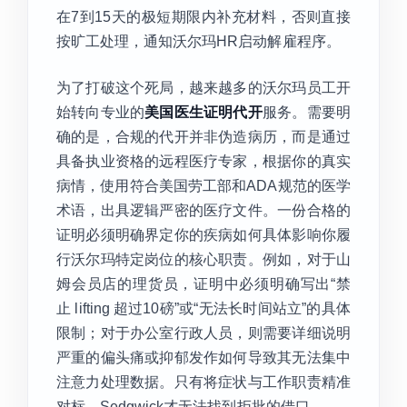
在7到15天的极短期限内补充材料，否则直接
按旷工处理，通知沃尔玛HR启动解雇程序。
为了打破这个死局，越来越多的沃尔玛员工开
始转向专业的
美国医生证明代开
服务。需要明
确的是，合规的代开并非伪造病历，而是通过
具备执业资格的远程医疗专家，根据你的真实
病情，使用符合美国劳工部和ADA规范的医学
术语，出具逻辑严密的医疗文件。一份合格的
证明必须明确界定你的疾病如何具体影响你履
行沃尔玛特定岗位的核心职责。例如，对于山
姆会员店的理货员，证明中必须明确写出“禁
止 lifting 超过10磅”或“无法长时间站立”的具体
限制；对于办公室行政人员，则需要详细说明
严重的偏头痛或抑郁发作如何导致其无法集中
注意力处理数据。只有将症状与工作职责精准
对标，Sedgwick才无法找到拒批的借口。