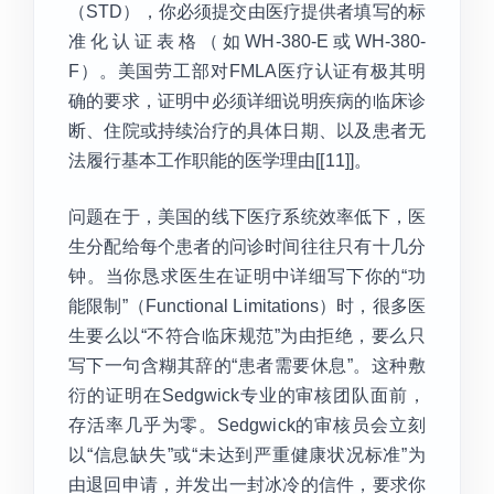
（STD），你必须提交由医疗提供者填写的标
准化认证表格（如WH-380-E或WH-380-
F）。美国劳工部对FMLA医疗认证有极其明
确的要求，证明中必须详细说明疾病的临床诊
断、住院或持续治疗的具体日期、以及患者无
法履行基本工作职能的医学理由[[11]]。
问题在于，美国的线下医疗系统效率低下，医
生分配给每个患者的问诊时间往往只有十几分
钟。当你恳求医生在证明中详细写下你的“功
能限制”（Functional Limitations）时，很多医
生要么以“不符合临床规范”为由拒绝，要么只
写下一句含糊其辞的“患者需要休息”。这种敷
衍的证明在Sedgwick专业的审核团队面前，
存活率几乎为零。Sedgwick的审核员会立刻
以“信息缺失”或“未达到严重健康状况标准”为
由退回申请，并发出一封冰冷的信件，要求你