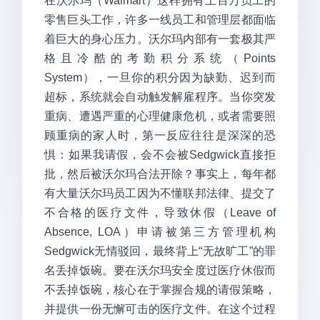
在沃尔玛（Walmart）这样拥有上百万员工的
零售巨头工作，许多一线员工和管理层都面临
着巨大的身心压力。沃尔玛内部有一套极其严
格且冷酷的考勤积分系统（Points
System），一旦你的积分因为缺勤、迟到而
超标，系统就会自动触发解雇程序。当你突发
重病、遭遇严重的心理健康危机，或者需要照
顾重病的家人时，第一反应往往是深深的恐
惧：如果我请假，会不会被Sedgwick直接拒
批，然后被沃尔玛合法开除？事实上，每年都
有大量沃尔玛员工因为不懂联邦法律、提交了
不合格的医疗文件，导致休假（Leave of
Absence, LOA）申请被第三方管理机构
Sedgwick无情驳回，最终背上“无故旷工”的罪
名丢掉饭碗。要在沃尔玛安全度过医疗休假而
不丢掉饭碗，核心在于掌握合规的请假策略，
并提供一份无懈可击的医疗文件。在这个过程