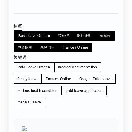
标签
Paid Leave Oregon
带薪假
医疗证明
家庭假
申请指南
俄勒冈州
Frances Online
关键词
Paid Leave Oregon
medical documentation
family leave
Frances Online
Oregon Paid Leave
serious health condition
paid leave application
medical leave