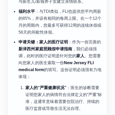
与新生儿/新领养子女建立亲情联系。
福利水平
：与TDI类似，FLI也提供您平均周薪
的85%，并设有相同的每周上限。在一个12个
月的周期内，您最多可获得12周的连续休假或
56天的间歇性休假。
申请关键：家人的医疗证明
：作为一份完善的
新泽西州家庭照顾假申请指南
，我们必须强
调，此时的医疗证明是针对您的
家人
。您需要
向您家人的医生索取一份
New Jersey FLI
medical form
的填写。这份证明必须强有力地
体现：
家人的“严重健康状况”
：医生的诊断需要
证明您家人的病情符合法律定义的“严重”标
准，这通常意味着需要住院治疗、持续的
医疗监督或导致生活无法自理。