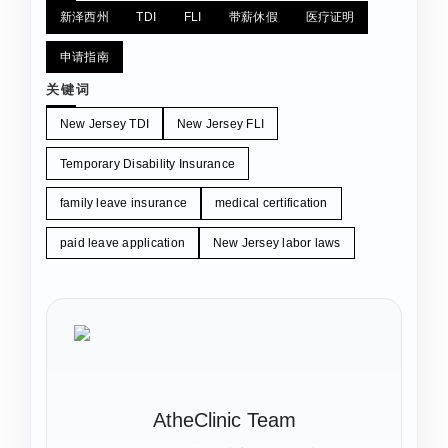
新泽西州
TDI
FLI
带薪休假
医疗证明
申请指南
关键词
New Jersey TDI
New Jersey FLI
Temporary Disability Insurance
family leave insurance
medical certification
paid leave application
New Jersey labor laws
AtheClinic Team