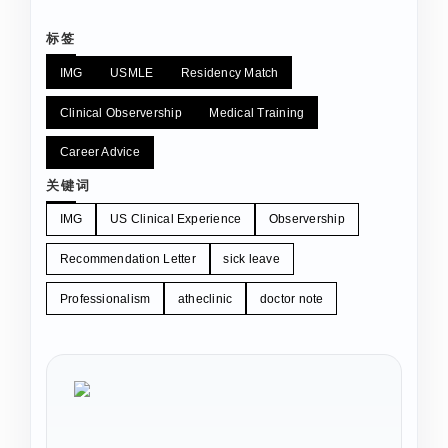
标签
IMG
USMLE
Residency Match
Clinical Observership
Medical Training
Career Advice
关键词
IMG
US Clinical Experience
Observership
Recommendation Letter
sick leave
Professionalism
atheclinic
doctor note