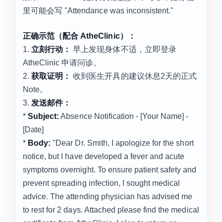
里可能会写 "Attendance was inconsistent."
正确示范（配合 AtheClinic）：
1.
立刻行动：
早上发现身体不适，立即登录
AtheClinic 申请问诊。
2.
获取证明：
收到医生开具的建议休息2天的正式
Note。
3.
发送邮件：
*
Subject:
Absence Notification - [Your Name] -
[Date]
*
Body:
"Dear Dr. Smith, I apologize for the short
notice, but I have developed a fever and acute
symptoms overnight. To ensure patient safety and
prevent spreading infection, I sought medical
advice. The attending physician has advised me
to rest for 2 days. Attached please find the medical