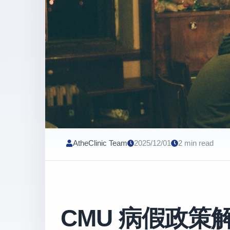
AtheClinic Team
2025/12/01
2 min read
CMU 病假政策