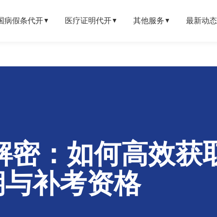
国病假条代开
医疗证明代开
其他服务
最新动态
▼
▼
▼
解密：如何高效获
期与补考资格