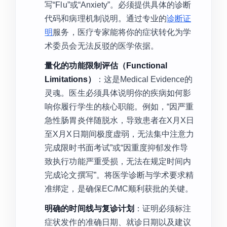
写“Flu”或“Anxiety”。必须提供具体的诊断
代码和病理机制说明。通过专业的
诊断证
明
服务，医疗专家能将你的症状转化为学
术委员会无法反驳的医学依据。
量化的功能限制评估（Functional
Limitations）
：这是Medical Evidence的
灵魂。医生必须具体说明你的疾病如何影
响你履行学生的核心职能。例如，“因严重
急性肠胃炎伴随脱水，导致患者在X月X日
至X月X日期间极度虚弱，无法集中注意力
完成限时书面考试”或“因重度抑郁发作导
致执行功能严重受损，无法在规定时间内
完成论文撰写”。将医学诊断与学术要求精
准绑定，是确保EC/MC顺利获批的关键。
明确的时间线与复诊计划
：证明必须标注
症状发作的准确日期、就诊日期以及建议