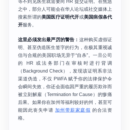
等不到见医生就需要向 HR 提交证明。在焦急
之中，部分人可能会在华人论坛或社交媒体上
搜索所谓的
美国医疗证明代开
或
美国病假条代
开
服务。
这里必须发出最严厉的警告：
这种购买虚假证
明、甚至伪造医生签字的行为，在极其重视诚
信与合规的美国职场无异于“自杀”。一旦公司
的 HR 或法务部门在审核时进行背调
（Background Check），发现该证明系非法
渠道伪造，不仅 PWFA 赋予你的法律保护伞
会瞬间失效，你还会面临因严重的履历欺诈而
被立刻解雇（Termination for Cause）的惨痛
后果。如果你在加州等福利较好的州，甚至可
能因此丧失申请
加州带薪家庭假
的合法资
格。