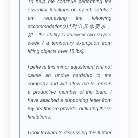
To help me continue performing the
essential functions of my job safely, I
am requesting the following
accommodation(s):[列出具体要求，
如：the ability to telework two days a
week / a temporary exemption from
lifting objects over 15 lbs].
I believe this minor adjustment will not
cause an undue hardship to the
company and will allow me to remain
a productive member of the team. I
have attached a supporting letter from
my healthcare provider outlining these
limitations.
I look forward to discussing this further