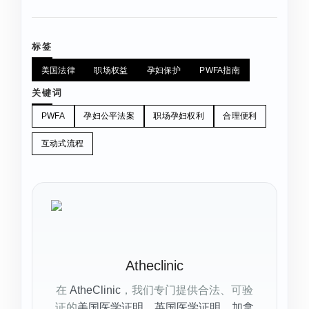
标签
美国法律
职场权益
孕妇保护
PWFA指南
关键词
PWFA
孕妇公平法案
职场孕妇权利
合理便利
互动式流程
Atheclinic
在
AtheClinic
，我们专门提供合法、可验
证的
美国医学证明
、
英国医学证明
、
加拿