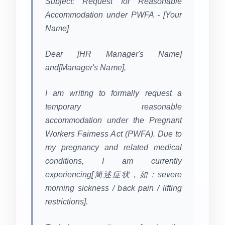
Subject: Request for Reasonable
Accommodation under PWFA - [Your
Name]
Dear [HR Manager's Name]
and[Manager's Name],
I am writing to formally request a
temporary reasonable
accommodation under the Pregnant
Workers Fairness Act (PWFA). Due to
my pregnancy and related medical
conditions, I am currently
experiencing[简述症状，如：severe
morning sickness / back pain / lifting
restrictions].