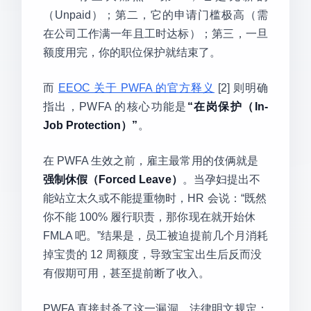
（Unpaid）；第二，它的申请门槛极高（需
在公司工作满一年且工时达标）；第三，一旦
额度用完，你的职位保护就结束了。
而
EEOC 关于 PWFA 的官方释义
[2] 则明确
指出，PWFA 的核心功能是
“在岗保护（In-
Job Protection）”
。
在 PWFA 生效之前，雇主最常用的伎俩就是
强制休假（Forced Leave）
。当孕妇提出不
能站立太久或不能提重物时，HR 会说：“既然
你不能 100% 履行职责，那你现在就开始休
FMLA 吧。”结果是，员工被迫提前几个月消耗
掉宝贵的 12 周额度，导致宝宝出生后反而没
有假期可用，甚至提前断了收入。
PWFA 直接封杀了这一漏洞。法律明文规定：