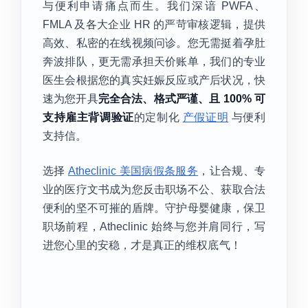
与便利申请痛点而生。我们深谙 PWFA、
FMLA 及各大企业 HR 的严苛审核逻辑，提供
高效、私密的在线视频问诊。您无需挺着孕肚
奔波排队，更无需承担天价账单，我们的专业
医生会根据您的真实妊娠反应或产后状况，快
速为您开具
完全合法、格式严谨、且 100% 可
支持雇主背调验证
的定制化
产假证明
与便利
支持信。
选择
Atheclinic 美国病假条服务
，让合规、专
业的医疗文书成为您反击职场不公、获取合法
便利的坚不可摧的盾牌。守护母婴健康，保卫
职场前程，Atheclinic 始终与您并肩同行，写
进您心里的安稳，才是真正的维权底气！