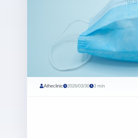
Atheclinic
2026/03/30
3 min