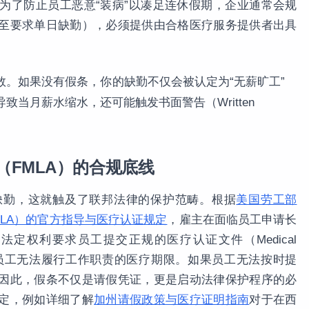
为了防止员工恶意“装病”以凑足连休假期，企业通常会规
至要求单日缺勤），必须提供由合格医疗服务提供者出具
。如果没有假条，你的缺勤不仅会被认定为“无薪旷工”
e），直接导致当月薪水缩水，还可能触发书面警告（Written
（FMLA）的合规底线
缺勤，这就触及了联邦法律的保护范畴。根据
美国劳工部
MLA）的官方指导与医疗认证规定
，雇主在面临员工申请长
法定权利要求员工提交正规的医疗认证文件（Medical
详细说明员工无法履行工作职责的医疗期限。如果员工无法按时提
因此，假条不仅是请假凭证，更是启动法律保护程序的必
定，例如详细了解
加州请假政策与医疗证明指南
对于在西