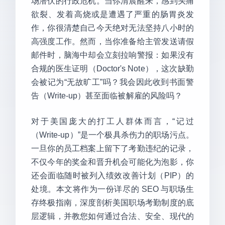
场潜伏的行政危机。当你清晨醒来，感到头痛
欲裂、发着高烧或是遭遇了严重的肠胃炎发
作，你很清楚自己今天绝对无法坚持八小时的
高强度工作。然而，当你准备给主管发送请假
邮件时，脑海中却会立刻拉响警报：如果没有
合规的医生证明（Doctor's Note），这次缺勤
会被记为“无故旷工”吗？我会因此收到书面警
告（Write-up）甚至面临被解雇的风险吗？
对于美国庞大的打工人群体而言，“记过
（Write-up）”是一个极具杀伤力的职场污点。
一旦你的员工档案上留下了考勤违纪的记录，
不仅今年的奖金和晋升机会可能化为泡影，你
还会面临随时被列入绩效改善计划（PIP）的
处境。本文将作为一份详尽的 SEO 与职场生
存终极指南，深度剖析美国职场考勤制度的底
层逻辑，并教您如何通过合法、安全、现代的