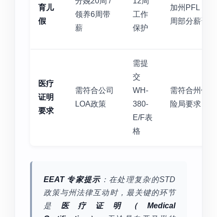
分娩20周 /
12周
育儿
加州PFL：8
领养6周带
工作
假
周部分薪资
薪
保护
需提
交
医疗
需符合公司
WH-
需符合州保
证明
LOA政策
380-
险局要求
要求
E/F表
格
EEAT 专家提示
：在处理复杂的STD
政策与州法律互动时，最关键的环节
是
医疗证明（Medical