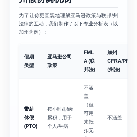
为了让你更直观地理解亚马逊政策与联邦/州
法律的互动，我们制作了以下专业分析表（以
加州为例）：
FML
加州
假期
亚马逊公司
A (联
CFRA/PFML
类型
政策
邦法)
(州法)
不涵
盖
（但
带薪
按小时/职级
可用
休假
累积，用于
不涵盖
来抵
(PTO)
个人/生病
扣无