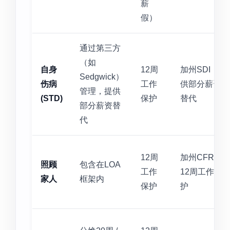
薪
假）
通过第三方
（如
自身
12周
加州SDI：提
Sedgwick）
伤病
工作
供部分薪资
管理，提供
(STD)
保护
替代
部分薪资替
代
12周
加州CFRA：
照顾
包含在LOA
工作
12周工作保
家人
框架内
保护
护