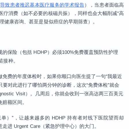
额计划导致患者推迟基本医疗服务的学术报告
），当患者面临高
医疗消费（如不必要的核磁共振），同样也会大幅削减“高
心理健康咨询、甚至是疑似癌症的早期筛查）。
的保险（包括 HDHP）必须100%免费覆盖预防性护理
疫苗接种。
做免费的年度体检时，如果你顺口向医生提了一句“我最近
生只要对此进行了哪怕两分钟的诊断，这次“免费体检”就会
nostic Visit）。几周后，你就会收到一张高达两三百美元
免赔额区间。
g（意外账单）”，让越来越多的 HDHP 持有者对线下医院望而却
 Urgent Care（紧急护理中心）的大门。