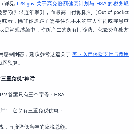
南（详见
IRS.gov 关于高免赔额健康计划与 HSA 的税务规
赔额界限连年攀升，而最高自付额限制（Out-of-pocket
。这意味着，除非你遭遇了需要住院手术的重大车祸或罹患重
或是常规感染中，你所产生的所有门诊费、化验费和处方
用感到困惑，建议参考这篇关于
美国医疗保险支付与费用
就医预算。
“三重免税”神话
P？答案只有三个字母：HSA。
天堂”，它享有三重免税优惠：
存钱，直接降低当年的应税总额。