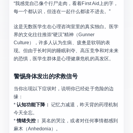
“我感觉自己像个行尸走肉，看着First Aid上的字，
每一个都认识，但连在一起什么都读不进去。”
这是无数医学生在心理咨询室里的真实独白。医学
界的文化往往推崇“硬汉”精神（Gunner
Culture），许多人认为生病、疲惫是软弱的表
现。但由于长时间的睡眠剥夺、高压竞争和对未来
的恐惧，医学生群体是心理健康危机的高发区。
警惕身体发出的求救信号
当你出现以下症状时，说明你已经处于危险的边
缘：
*
认知功能下降：
记忆力减退，昨天背的药理机制
今天全忘。
*
情绪失控：
莫名的哭泣，或者对任何事情都感到
麻木（Anhedonia）。