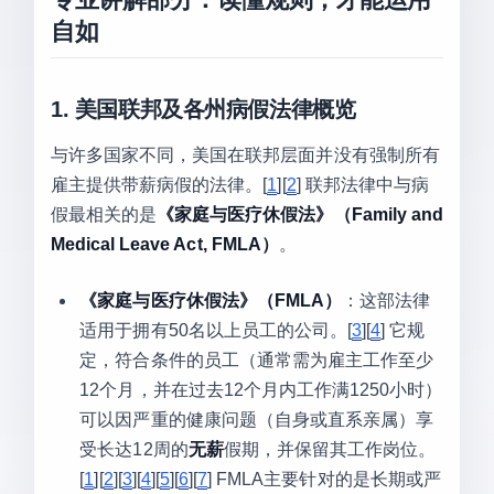
自如
1. 美国联邦及各州病假法律概览
与许多国家不同，美国在联邦层面并没有强制所有
雇主提供带薪病假的法律。[
1
][
2
] 联邦法律中与病
假最相关的是
《家庭与医疗休假法》（Family and
Medical Leave Act, FMLA）
。
《家庭与医疗休假法》（FMLA）
：这部法律
适用于拥有50名以上员工的公司。[
3
][
4
] 它规
定，符合条件的员工（通常需为雇主工作至少
12个月，并在过去12个月内工作满1250小时）
可以因严重的健康问题（自身或直系亲属）享
受长达12周的
无薪
假期，并保留其工作岗位。
[
1
][
2
][
3
][
4
][
5
][
6
][
7
] FMLA主要针对的是长期或严