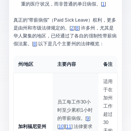
重的医疗状况，而非普通的单日病假。[
1
]
真正的“带薪病假”（Paid Sick Leave）权利，更多
是由州和市级法律规定的。[
2
][
8
] 许多州，尤其是
华人聚集的地区，已经通过了各自的强制性带薪病
假法案。[
8
] 以下是几个主要州的法律概览：
州/地区
主要内容
备注
适用
于在
加州
员工每工作30小
工作
时至少累积1小时
超过
的带薪病假。[
9
]
30
加利福尼亚州
[
10
][
11
] 法律要求
天的