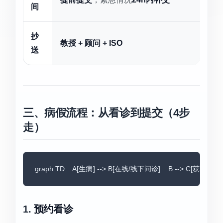
间
抄
教授 + 顾问 + ISO
送
三、病假流程：从看诊到提交（4步
走）
graph TD    A[生病] --> B[在线/线下问诊]    B --> C[获取医生
1.
预约看诊