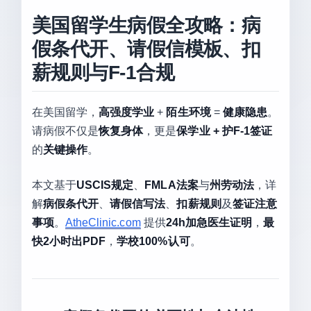
美国留学生病假全攻略：病
假条代开、请假信模板、扣
薪规则与F-1合规
在美国留学，
高强度学业
+
陌生环境
=
健康隐患
。
请病假不仅是
恢复身体
，更是
保学业 + 护F-1签证
的
关键操作
。
本文基于
USCIS规定
、
FMLA法案
与
州劳动法
，详
解
病假条代开
、
请假信写法
、
扣薪规则
及
签证注意
事项
。
AtheClinic.com
提供
24h加急医生证明
，
最
快2小时出PDF
，
学校100%认可
。