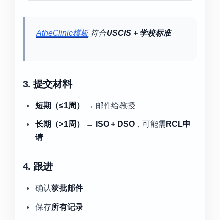
AtheClinic模板
符合
USCIS + 学校标准
3.
提交材料
短期（≤1周）
→ 邮件给教授
长期（>1周）
→
ISO + DSO
，可能需
RCL申
请
4.
跟进
确认
获批邮件
保存
所有记录