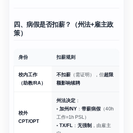
四、病假是否扣薪？（州法+雇主政
策）
身份
扣薪规则
校内工作
不扣薪
（需证明），但
超限
（助教/RA）
额影响续聘
州法决定
：
•
加州/NY
：
带薪病假
（40h
校外
工作=1h PSL）
CPT/OPT
•
TX/FL
：
无强制
，由雇主