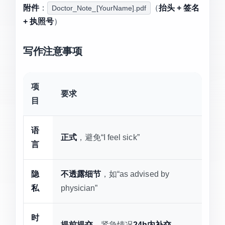
附件
：
（
抬头 + 签名
Doctor_Note_[YourName].pdf
+ 执照号
）
写作注意事项
项
要求
目
语
正式
，避免“I feel sick”
言
隐
不透露细节
，如“as advised by
私
physician”
时
提前提交
，紧急情况
24h内补交