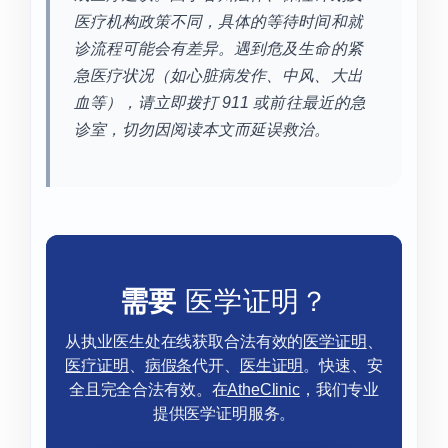
医疗机构政策不同，具体的等待时间和就
诊流程可能会有差异。遇到危及生命的紧
急医疗状况（如心脏病发作、中风、大出
血等），请立即拨打 911 或前往最近的急
诊室，切勿因阅读本文而延误救治。
需要
医学证明？
从执业医生处在线获取合法有效的
医学证明
、
医疗证明
、
病假条
代开、
医生证明
。快速、安
全且完全合法有效。在
AtheClinic
，我们专业
提供医学证明服务。