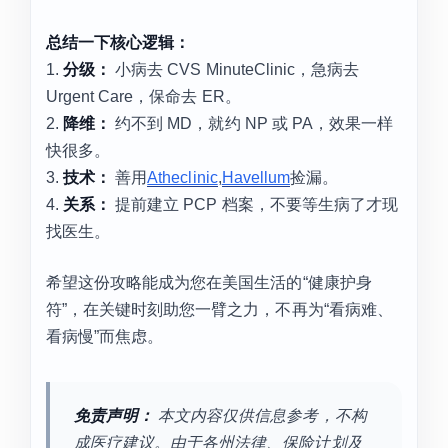
总结一下核心逻辑：
1.
分级：
小病去 CVS MinuteClinic，急病去
Urgent Care，保命去 ER。
2.
降维：
约不到 MD，就约 NP 或 PA，效果一样
快很多。
3.
技术：
善用
Atheclinic
,
Havellum
捡漏。
4.
关系：
提前建立 PCP 档案，不要等生病了才现
找医生。
希望这份攻略能成为您在美国生活的“健康护身
符”，在关键时刻助您一臂之力，不再为“看病难、
看病慢”而焦虑。
免责声明：
本文内容仅供信息参考，不构
成医疗建议。由于各州法律、保险计划及