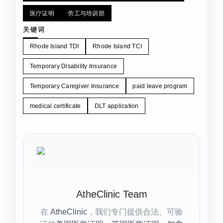
医疗证明
劳工与培训部
关键词
Rhode Island TDI
Rhode Island TCI
Temporary Disability Insurance
Temporary Caregiver Insurance
paid leave program
medical certificate
DLT application
AtheClinic Team
在
AtheClinic
，我们专门提供合法、可验