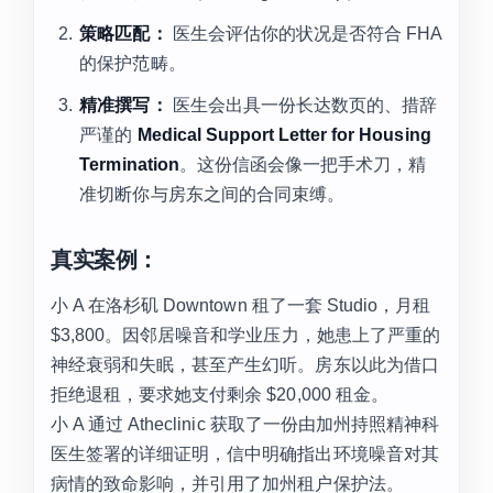
策略匹配：
医生会评估你的状况是否符合 FHA
的保护范畴。
精准撰写：
医生会出具一份长达数页的、措辞
严谨的
Medical Support Letter for Housing
Termination
。这份信函会像一把手术刀，精
准切断你与房东之间的合同束缚。
真实案例：
小 A 在洛杉矶 Downtown 租了一套 Studio，月租
$3,800。因邻居噪音和学业压力，她患上了严重的
神经衰弱和失眠，甚至产生幻听。房东以此为借口
拒绝退租，要求她支付剩余 $20,000 租金。
小 A 通过 Atheclinic 获取了一份由加州持照精神科
医生签署的详细证明，信中明确指出环境噪音对其
病情的致命影响，并引用了加州租户保护法。