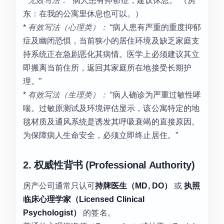
*
无效写法：
“病人患有抑郁症，建议休息。”（房
东：在我的公寓里休息也可以。）
*
有效写法（心理类）：
“病人患有严重的重度抑郁
症及幽闭恐惧，当前狭小的居住环境及缺乏家庭支
持系统正在急剧恶化其病情。医学上必须建议其立
即搬离当前住所，返回其家庭所在地接受长期护
理。”
*
有效写法（生理类）：
“病人确诊为严重过敏性哮
喘。过敏原测试及环境评估显示，该公寓特定的地
毯材质及通风系统是诱发其呼吸衰竭的直接原因。
为保障病人生命安全，必须立即终止居住。”
2. 权威性背书 (Professional Authority)
房产公司通常只认可
持牌医生（MD, DO）
或
执照
临床心理学家（Licensed Clinical
Psychologist）
的签名。