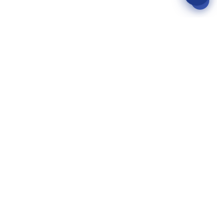
服务项目
美国病假条代开
英国病假条代开
加拿大病假条代开
澳大利亚病假条代开
新西兰病假条代开