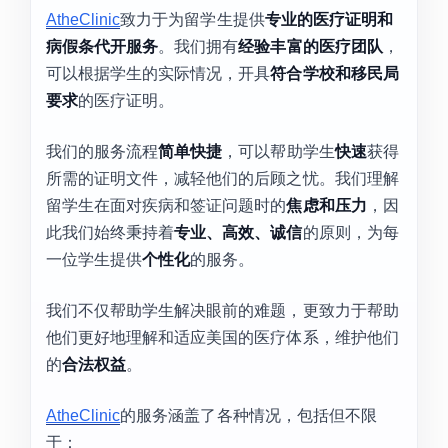
AtheClinic
致力于为留学生提供
专业的医疗证明和
病假条代开服务
。我们拥有
经验丰富的医疗团队
，
可以根据学生的实际情况，开具
符合学校和移民局
要求
的医疗证明。
我们的服务流程
简单快捷
，可以帮助学生
快速
获得
所需的证明文件，减轻他们的后顾之忧。我们理解
留学生在面对疾病和签证问题时的
焦虑和压力
，因
此我们始终秉持着
专业、高效、诚信
的原则，为每
一位学生提供
个性化
的服务。
我们不仅帮助学生解决眼前的难题，更致力于帮助
他们更好地理解和适应美国的医疗体系，维护他们
的
合法权益
。
AtheClinic
的服务涵盖了各种情况，包括但不限
于：