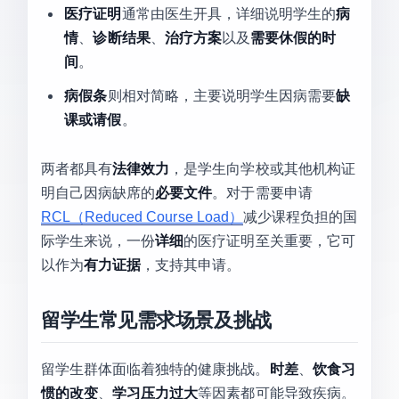
医疗证明
通常由医生开具，详细说明学生的
病
情
、
诊断结果
、
治疗方案
以及
需要休假的时
间
。
病假条
则相对简略，主要说明学生因病需要
缺
课或请假
。
两者都具有
法律效力
，是学生向学校或其他机构证
明自己因病缺席的
必要文件
。对于需要申请
RCL（Reduced Course Load）
减少课程负担的国
际学生来说，一份
详细
的医疗证明至关重要，它可
以作为
有力证据
，支持其申请。
留学生常见需求场景及挑战
留学生群体面临着独特的健康挑战。
时差
、
饮食习
惯的改变
、
学习压力过大
等因素都可能导致疾病。