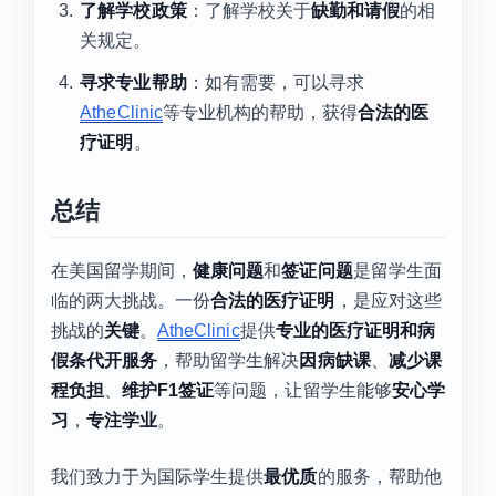
了解学校政策
：了解学校关于
缺勤和请假
的相
关规定。
寻求专业帮助
：如有需要，可以寻求
AtheClinic
等专业机构的帮助，获得
合法的医
疗证明
。
总结
在美国留学期间，
健康问题
和
签证问题
是留学生面
临的两大挑战。一份
合法的医疗证明
，是应对这些
挑战的
关键
。
AtheClinic
提供
专业的医疗证明和病
假条代开服务
，帮助留学生解决
因病缺课
、
减少课
程负担
、
维护F1签证
等问题，让留学生能够
安心学
习
，
专注学业
。
我们致力于为国际学生提供
最优质
的服务，帮助他