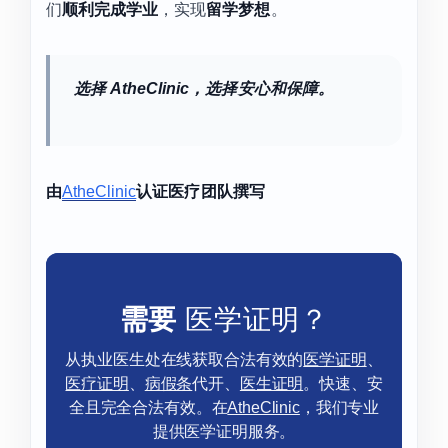
们
顺利完成学业
，实现
留学梦想
。
选择 AtheClinic，选择安心和保障。
由
AtheClinic
认证医疗团队撰写
需要
医学证明？
从执业医生处在线获取合法有效的
医学证明
、
医疗证明
、
病假条
代开、
医生证明
。快速、安
全且完全合法有效。在
AtheClinic
，我们专业
提供医学证明服务。