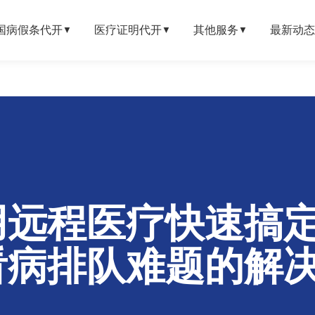
国病假条代开
医疗证明代开
其他服务
最新动态
▼
▼
▼
远程医疗快速搞定
看病排队难题的解