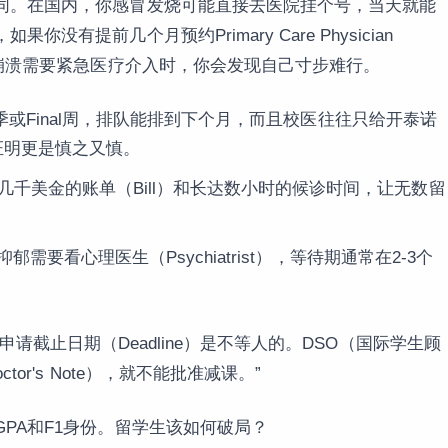
同。在国内，你感冒发烧可能直接去医院挂个号，当天就能
有提前几个月预约Primary Care Physician
理崩溃需要紧急医疗介入时，你会发现自己寸步难行。
到流感季或Final周，排队能排到下个月，而且校医往往只给开泰诺
L证明更是慎之又慎。
几千美金的账单（Bill）和长达数小时的候诊时间，让无数留
为抑郁需要看心理医生（Psychiatrist），等待期通常在2-3个
(RCL) 申请截止日期（Deadline）是不等人的。DSO（国际学生顾
r's Note），就不能批准减课。”
PA和F1身份。留学生该如何破局？