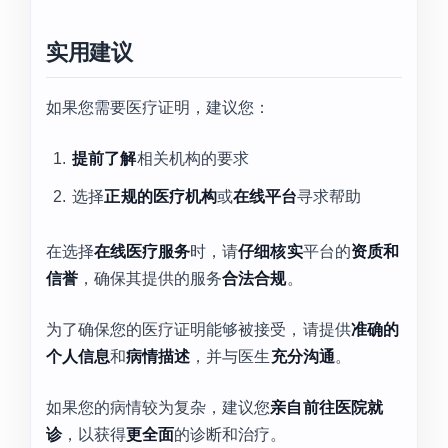
实用建议
如果您需要医疗证明，建议您：
提前了解
相关机构的要求
选择
正规的医疗机构
或
在线平台
寻求帮助
在选择
在线医疗服务
时，请
仔细核实
平台的
资质和
信誉
，确保其提供的服务
合法合规
。
为了确保您的医疗证明能够被接受，请提供
准确的
个人信息
和
病情描述
，并与医生
充分沟通
。
如果您的病情较为复杂，建议您
亲自前往医院就
诊
，以获得
更全面
的诊断和治疗。