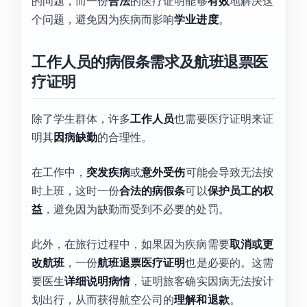
的问题，而一份
合法
的医疗证明能够
有效
地解决这
个问题，避免因为疾病而影响
学业进度
。
工作人员的病假条需求及航班退票医
疗证明
除了学生群体，许多
工作人员
也需要医疗证明来证
明其
因病缺勤
的合理性。
在工作中，
突发疾病
或
意外受伤
可能会导致无法按
时上班，这时一份
合法的病假条
可以
保护员工的权
益
，避免因为缺勤而受到不必要的处罚。
此外，在旅行过程中，如果因为疾病需要
取消或更
改航班
，一份
航班退票医疗证明
也是必要的。这需
要医生
详细说明病情
，证明旅客确实因病无法按计
划出行，从而获得航空公司的
理解和退款
。