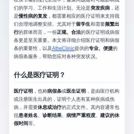
们的学习、工作和生活计划。无论是
突发疾病
，还
是
慢性病的复发
，都需要相应的医疗证明来支持我
们合理地调整安排。尤其对于
留学生
和需要
频繁出
行
的群体而言，一份
正规、合法
的医疗证明或病假
条更是至关重要。本文将详细介绍医疗证明和病假
条的重要性，以及
AtheClinic
提供的
专业、便捷
的
病假条服务，帮助您应对各种突发状况。
什么是医疗证明？
医疗证明
，也称
病假条
或
医生证明
，是由医疗机构
或注册医生出具的，证明个人患有某种疾病或伤
病，并需要
休息或治疗
的正式文件。其内容通常包
括
患者姓名
、
诊断结果
、
病情严重程度
、
建议的休
假时间
等。