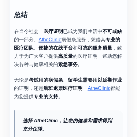
总结
在当今社会，
医疗证明
已成为我们生活中
不可或缺
的一部分。
AtheClinic
病假条服务，凭借其
专业的
医疗团队
、
便捷的在线平台
和
可靠的服务质量
，致
力于为广大客户提供
高质量
的医疗证明，帮助您解
决各种与健康相关的
紧急事务
。
无论是
考试用的病假条
、
留学生需要用以延期作业
的证明，还是
航班退票医疗证明
，
AtheClinic
都能
为您提供
专业的支持
。
选择 AtheClinic，让您的健康和需求得到
充分保障。